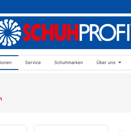
tionen
Service
Schuhmarken
Über uns
h