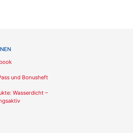
ONEN
ebook
Pass und Bonusheft
te: Wasserdicht –
ngsaktiv