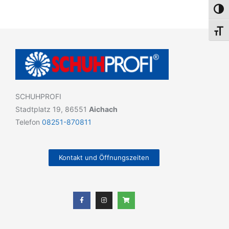
Umsch
Schri
SCHUHPROFI
Stadtplatz 19, 86551
Aichach
Telefon
08251-870811
Kontakt und Öffnungszeiten